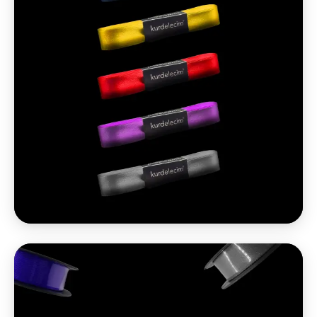
İncele
Seçimlere Ekle +
2 cm 10 m Saten
Davetiye ve paketlemede tam kararında.
₺110 / paket
2026 Q2 · KDV hariç
İncele
Seçimlere Ekle +