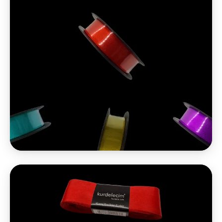
2.5 cm 30 m Saten
Çiçekçilikte efsane standart.
₺80 / adet
2026 Q2 · KDV hariç
İncele
Seçimlere Ekle +