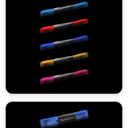
1 cm 10 m Saten
Minik detaylar için net çözüm.
₺110 / paket
2026 Q2 · KDV hariç