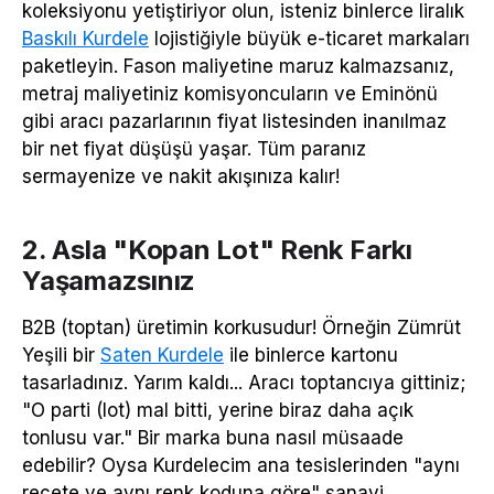
koleksiyonu yetiştiriyor olun, isteniz binlerce liralık
Baskılı Kurdele
lojistiğiyle büyük e-ticaret markaları
paketleyin. Fason maliyetine maruz kalmazsanız,
metraj maliyetiniz komisyoncuların ve Eminönü
gibi aracı pazarlarının fiyat listesinden inanılmaz
bir net fiyat düşüşü yaşar. Tüm paranız
sermayenize ve nakit akışınıza kalır!
2. Asla "Kopan Lot" Renk Farkı
Yaşamazsınız
B2B (toptan) üretimin korkusudur! Örneğin Zümrüt
Yeşili bir
Saten Kurdele
ile binlerce kartonu
tasarladınız. Yarım kaldı... Aracı toptancıya gittiniz;
"O parti (lot) mal bitti, yerine biraz daha açık
tonlusu var." Bir marka buna nasıl müsaade
edebilir? Oysa Kurdelecim ana tesislerinden "aynı
reçete ve aynı renk koduna göre" sanayi