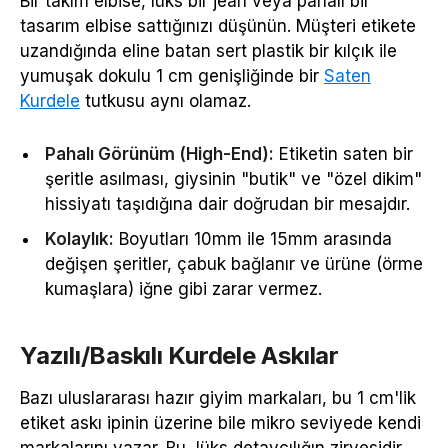
Bir takım elbise, lüks bir jean veya pahalı bir
tasarım elbise sattığınızı düşünün. Müşteri etikete
uzandığında eline batan sert plastik bir kılçık ile
yumuşak dokulu 1 cm genişliğinde bir
Saten
Kurdele
tutkusu aynı olamaz.
Pahalı Görünüm (High-End):
Etiketin saten bir
şeritle asılması, giysinin "butik" ve "özel dikim"
hissiyatı taşıdığına dair doğrudan bir mesajdır.
Kolaylık:
Boyutları 10mm ile 15mm arasında
değişen şeritler, çabuk bağlanır ve ürüne (örme
kumaşlara) iğne gibi zarar vermez.
Yazılı/Baskılı Kurdele Askılar
Bazı uluslararası hazır giyim markaları, bu 1 cm'lik
etiket askı ipinin üzerine bile mikro seviyede kendi