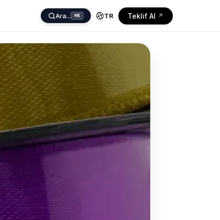
Ara...
Teklif Al
TR
⌘K