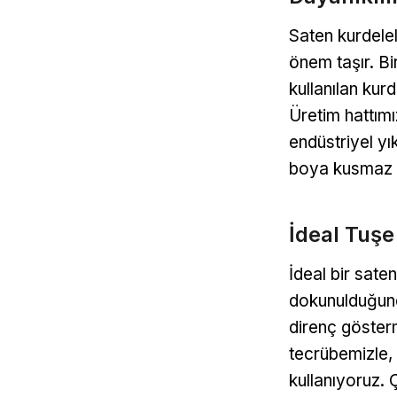
Saten kurdelele
önem taşır. B
kullanılan kur
Üretim hattımı
endüstriyel y
boya kusmaz ve
İdeal Tuş
İdeal bir sate
dokunulduğunda
direnç gösterme
tecrübemizle,
kullanıyoruz.