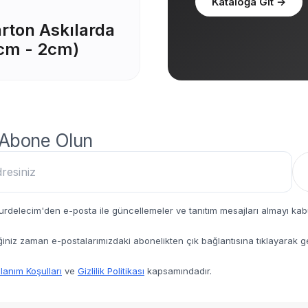
Kataloğa Git
→
arton Askılarda
1cm - 2cm)
 Abone Olun
rdelecim'den e-posta ile güncellemeler ve tanıtım mesajları almayı kab
iğiniz zaman e-postalarımızdaki abonelikten çık bağlantısına tıklayarak g
lanım Koşulları
ve
Gizlilik Politikası
kapsamındadır.