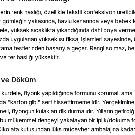
rin renk haslığı, özellikle tekstil konfeksiyon üreticil
ir gömleğin yakasında, havlu kenarında veya bebek k
dele, yüksek sıcaklıkta yıkandığında dahi boya verme
zda uygulanan yüksek ısı fiksaj işlemleri sayesinde, 
ıkama testlerinden başarıyla geçer. Rengi solmaz, 
 ter haslığı yüksektir.
e ve Döküm
n kurdele, fiyonk yapıldığında formunu korumalı ama
 "karton gibi" sert hissettirmemelidir. Yerçekimine k
li, fiyongun kulakları dik durmalıdır. Yılların getirdiğ
 bu mükemmel dengeyi yakalayan bir iplik/dokuma f
 Çikolata kutusundan lüks mücevher ambalajına kadar