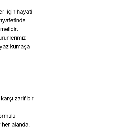
eri için hayati
ıyafetinde
melidir.
ürünlerimiz
beyaz kumaşa
arşı zarif bir
i
ormülü
 her alanda,