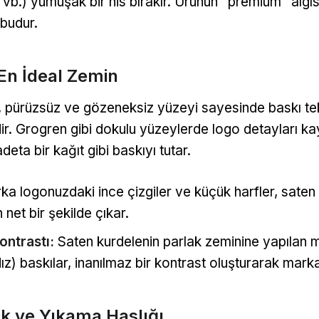
im vb.) yumuşak bir his bırakır. Ürünün "premium" algıs
 budur.
 En İdeal Zemin
 pürüzsüz ve gözeneksiz yüzeyi sayesinde baskı tekn
ir. Grogren gibi dokulu yüzeylerde logo detayları ka
eta bir kağıt gibi baskıyı tutar.
a logonuzdaki ince çizgiler ve küçük harfler, saten
net bir şekilde çıkar.
ontrastı:
Saten kurdelenin parlak zeminine yapılan 
ız) baskılar, inanılmaz bir kontrast oluşturarak marka
ık ve Yıkama Haslığı