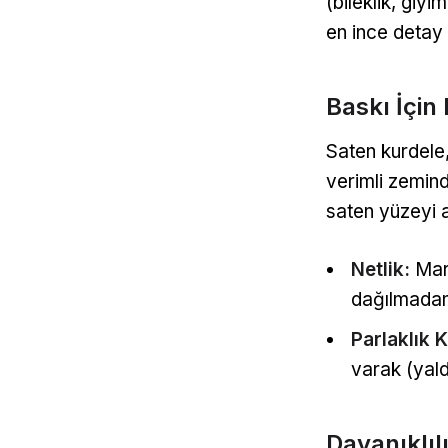
(bileklik, giy
en ince detay
Baskı İçin
Saten kurdele,
verimli zemind
saten yüzeyi ad
Netlik:
Mark
dağılmadan 
Parlaklık K
varak (yald
Dayanıklıl