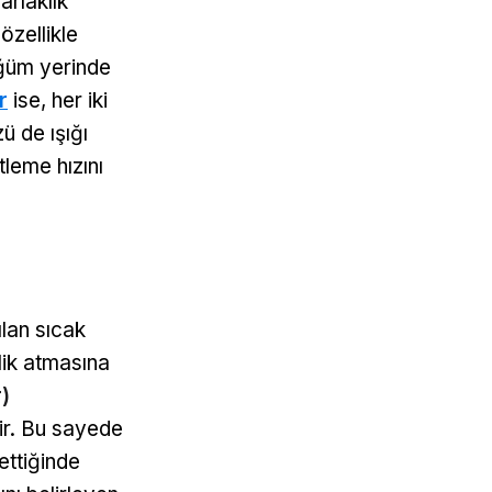
arlaklık
özellikle
üğüm yerinde
r
ise, her iki
ü de ışığı
leme hızını
ılan sıcak
lik atmasına
)
ilir. Bu sayede
ettiğinde