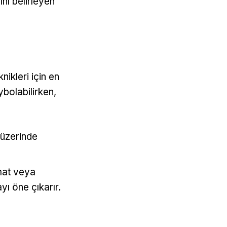
ını belirleyen
ikleri için en
ybolabilirken,
 üzerinde
mat veya
yı öne çıkarır.