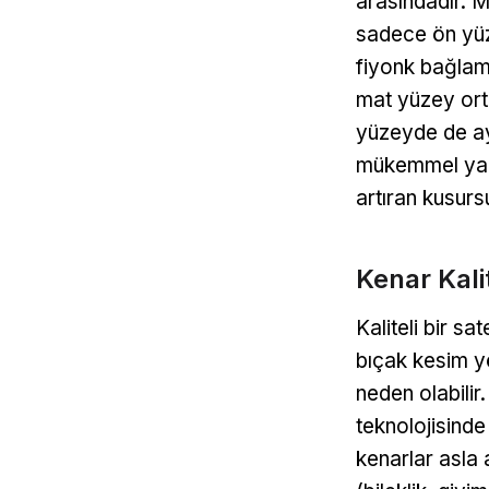
arasındadır. Ma
sadece ön yüz
fiyonk bağlama
mat yüzey ort
yüzeyde de ayn
mükemmel yans
artıran kusurs
Kenar Kali
Kaliteli bir sa
bıçak kesim yö
neden olabilir.
teknolojisinde 
kenarlar asla 