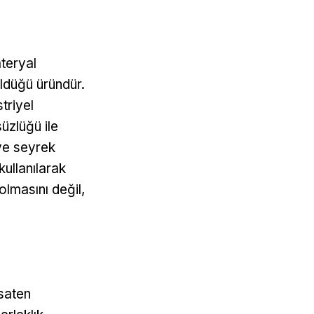
ateryal
üldüğü üründür.
triyel
üzlüğü ile
 ve seyrek
ullanılarak
olmasını değil,
 saten