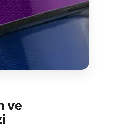
n ve
i