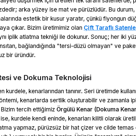
liyeti düşürmek için üretilen tek taraflı satenlerde, p
dedir; arka yüzey ise mat ve pürüzlüdür. Bu durum, 
larında estetik bir kusur yaratır, çünkü fiyongun d
aya çıkar. Bizim üretimimiz olan
Çift Taraflı Satenle
ı iplik atlatma tekniği ile dokunur. Sonuç; her iki yüz
ıtan, bağlandığında "tersi-düzü olmayan" ve paket
uz bir üründür.
tesi ve Dokuma Teknolojisi
ten kurdele, kenarlarından tanınır. Seri üretimde kullan
ntemi, kenarlarda sertlik oluşturabilir ve zamanla ip
 Bizim tercih ettiğimiz
Örgülü Kenar (Dokuma Kenar
ise, kurdele kendi eninde, kenarları kilitli olarak üret
atma yapmaz, pürüzsüz bir hat çizer ve cilde temas 